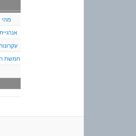
מהי ר
אנרגיית 
עקרונות 
חמשת הע