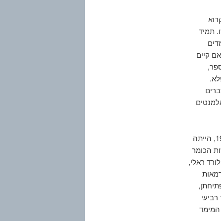
רוא
. תמיד
דים
אם קיים
פר,
לא.
ברים
אלמנטים
אנקדוטה מעניינת המדגימה את עוצמת ההתענינות בנושא הרב מימד כבר במאה ה-19, הייתה
ת הכומר
לורד ראלי,
ת ורמאות
תיחתן,
רביעי
 המימד