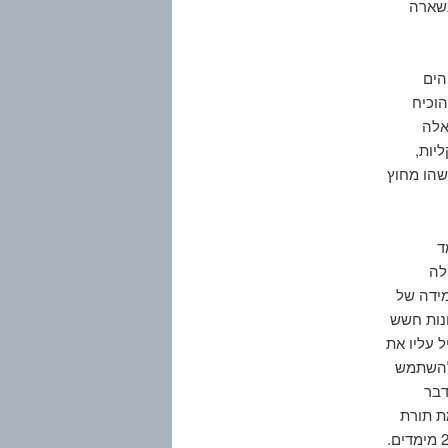
נשארה
הים
וכיח
אלה
יות,
שהו מחוץ
ד
לה
דת המידה של
נות חשש
 עליו את
 להשתמש
דבר
 אף קיימת תורת