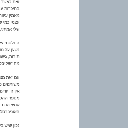
זאת כאשר ה
בהיכרות עם
מאמין עיוו
עצמי כמי ש
שלי אמיתי, 
החלטתי על 
נשען על מצ
תורות, גיש
מה "שקיבלו
עם זאת מצא
משותפים כג
אין הן יודע
מספר ההסבר
אנשי הדת ע
האוניברסלי
נכון שיש ב