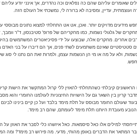
כּלים שאומרים עליהם שהם כה נפלאים וכה נהדרים, אך אינני יודע עליהם 
ה ועוצמתית, עדיין, ומסיבה לא ברורה לי, נמשכתי אל העולם הזה.
ש מידעים מדויקים יותר. ואכן, אט אט התחלתי למצוא נתונים מבוססי עו
חקרים של גלגולי נשמות, כמו מחקריהם של פרופ' סטיבנסון, ד"ר וומבך, ד
ד רבים אחרים. מחקרים אלה, שבוצעו על ידי פסיכיאטרים המשתמשים בהיפ
ים סטטיסטיים שאינם משתמעים לשתי פנים, אך הם דיברו על בני האדם 
שמות, ולא על מה או מי הן הנשמות עצמן, ולמרות זאת הם נתנו לי סוג ש
חפש.
הראשונים קיבלתי כשהתחלתי להאזין ללי קרול המתקשר את הישות קריון
דבר קריון בין השאר גם על הישויות החיצוניות לעולמנו החומרי והוא מס
בעוד שעולם החומר מבוסס על תלת מימד בלבד ועל כן קיים בינינו לבינם 
יחסתי למילים אלו כאל סיסמאות. כאל איזשהו כלי לסבר את האוזן על הש
 המתאר את הדברים באופן מהותי, מדעי. מה פירוש רב מימד? ומה ה