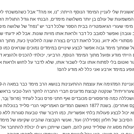
שונית שלי לעניין המימד הנוסף הייתה: "נו, אז מה?" אבל כשהמשכתי לק
משמעות של עולם בן יותר משלושה מימדים, הבנתי את גודל התגלית הזו
 מימי שעורי הגיאומטריה בבית הספר שלכל דבר יש "נפח" של שלושה מימ
 וגובה) ואפשר לסובב כל דבר ולראות אותו מזיות שונות. אבל לא ידעתי ש
מסתורי ולא ידוע, נוכל לראות דברים בצורה שונה לחלוטין! כעת, מתוך הס
 שמתוך מימד גבוה אפשר לבצע שינויים במימדים נמוכים שנראים כמו פ
הייתי מודע ופועל מתוך המימד הנוסף, הרביעי, יכולתי להכניס ולהוציא ד
ר ואטום בלי לפתוח אותו ובלי לשבור אותו, שלא לדבר על לחוש ולראות 
פע במימד ארבע ואני כלל לא מודע להם!
ערוריתית" שנקטה קבוצת מדענים חברי החברה לחקר העל-טבעי בראשו
 ושכללה כמה פרופסורים מכובדים ואף חתני פרס נובל לעתיד (פרופ' וֶבֶּר, 
ויליאם קרוקס ואחרים). בשנת 1877 הואשם המדיום האמריקאי הנרי סלייד בנוכלו
 יכול לבצע פעולות בלתי אפשריות, כמו חיבור שתי טבעות סגורות ללא פ
 הסיבוב של חלזון (ספירלה) ועוד, ואנשי הקבוצה שהבינו שקיומו של מימד 
לות מסוג זה שסלייד טוען להם, חשבו שייתכן ויש לו יכולת להתחבר אל
 אם כן, כך חשבו, הוא יוכל לעשות זאת – והעמידו אותו למבחן מבוּקר.