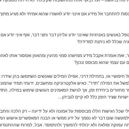
סות להתחבר אל מידע אם אינני יודע לאשורו שהוא אמיתי ולא מגיע מתוך 
פל באנשים באנרגיות שאינני יודע עליהן דבר וחצי דבר, ואף איני יודע אם
יה שכלל לא ניתנת למדידה?
, זאת אומרת אקבל מידע ממישהו סמוי מהעין ומהאוזן ואמסור אותו לאחר
עם עצמי שהוא מבוסס ונכון?
 חיפושיי אז, בתחילת דרכי, אפילו המילים שאנשים השתמשו בהן שידרו 
למשל את המילה "תדר". כאיש אלקטרוניקה ומחשבים, ידעתי תמיד שהמונ
מחזורים ביחידת זמן, אך לגישת המאמינים העושים שימוש במילה, התד
ישויות שציר הזמן כלל לא קיים לגביהן…
 שכל הגישות הללו מבוססות על אמונה ולא על ידיעה – רק הלכה והתב
מעשה שום דבר לא נסמך על ידע ממשי או הבנה המאפשרים אישוש המק
תה עמוקה ומלאה ולא יכולתי להמשיך ולהתמסר. אבל, למרות שההתנגדות