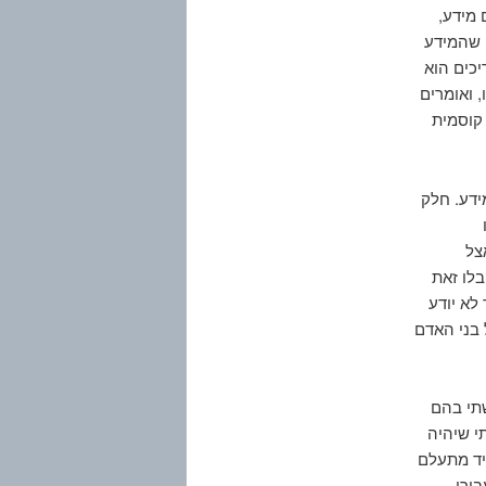
 מידע,
 שהמידע
יכים הוא
 ואומרים
 קוסמית
ידע. חלק
צל
לו זאת
לא יודע
 בני האדם
תי בהם
י שיהיה
יד מתעלם
ורי.