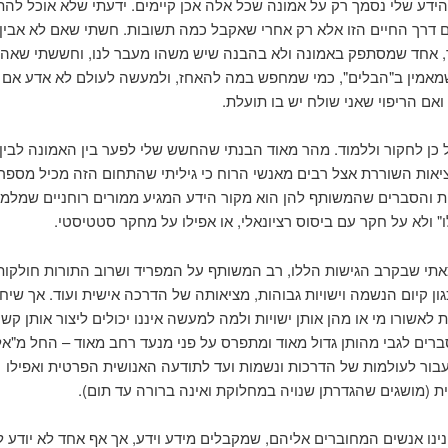
ידע שלי נסמך רק על אמונה שכל אלה אכן קיימים. ידעתי שלא אוכל להת
 דרך החיים הזו אלא רק אחרי שאקבל כמה תשובות. חשתי שאם לא אבין,
ר, אחד שמסתפק באמונה ולא בהבנה שיש משהו מעבר לנו, וחששתי שאהיה
מאמין ב"הבלים", כמי שמחפש במה להאחז, ולמעשה לעולם לא אדע אם 
ואם הריפוי שאני שולח יש בו תועלת.
כן לחקור וללמוד. מהר מאוד הבנתי שהחשש שלי לפער בין האמונה לבין 
יאות השוררת אצל רבים מאנשי הרוח כי גיליתי שהתחום הזה מכיל מספר
ות והסברים שהמשותף להן הוא מקור הידע המגיע ממורים רוחניים שמלמ
" ולא על חקר עם ביסוס רציונאלי, או אפילו על מחקר סטטיסטי.
תי שבקרב הגישות הללו, רב המשותף על המפריד ושרוב התורות חולקות
ון קיום הנשמה וישויות גבוהות, מציאותה של הדרכה אישית ועוד. אך שיח
ות לאשורו מי או מהן אותן ישויות ולמה למעשה איננו יכולים ליצור אותן קשר
ים לגבי מהותן גדול מאוד ומתפרס על פני מנעד רחב מאוד – החל מ"אל
בור לעולמות של הדרכות ונשמות ועד לתודעה האנושית הפרטית ואפילו
ת (מושגים שהגדרתן שנויה במחלוקת ואינה ברורה עד תום).
ינינו אנשים המחוברים אליהם, שמקבלים מידע וידע, אך אף אחד לא יודע 