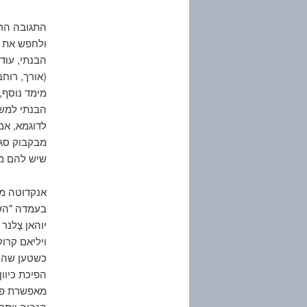
התגובה הרא
ולחפש את ה
הבנתי, עוד
(אורך, רוחב
מימד נוסף, 
הבנתי למשל
לדוגמא, אם 
מבקבוק סגו
שיש להם מו
בעמדה "הש
יוהאן צֶלנר
כשטען שהוא
הפיכת כיוון
מאפשרת פעו
הגבוה יותר.