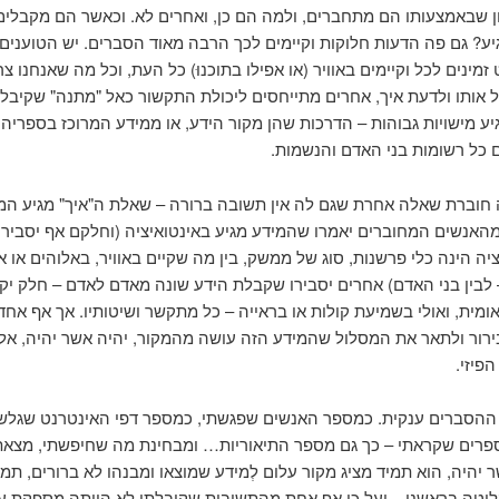
ן שבאמצעותו הם מתחברים, ולמה הם כן, ואחרים לא. וכאשר הם מקבלים
יע? גם פה הדעות חלוקות וקיימים לכך הרבה מאוד הסברים. יש הטוענים
זמינים לכל וקיימים באוויר (או אפילו בתוכנוּ) כל העת, וכל מה שאנחנו צר
 אותו ולדעת איך, אחרים מתייחסים ליכולת התקשור כאל "מתנה" שקיבלו,
ע מישויות גבוהות – הדרכות שהן מקור הידע, או ממידע המרוכז בספריה
 כל רשומות בני האדם והנשמות.
זה חוברת שאלה אחרת שגם לה אין תשובה ברורה – שאלת ה"איך" מגיע המ
האנשים המחוברים יאמרו שהמידע מגיע באינטואיציה (וחלקם אף יסבירו
יה הינה כלי פרשנות, סוג של ממשק, בין מה שקיים באוויר, באלוהים או א
לבין בני האדם) אחרים יסבירו שקבלת הידע שונה מאדם לאדם – חלק יקב
ומית, ואולי בשמיעת קולות או בראייה – כל מתקשר ושיטותיו. אך אף אחד 
רור ולתאר את המסלול שהמידע הזה עושה מהמקור, יהיה אשר יהיה, אל
פיזי.
 ההסברים ענקית. כמספר האנשים שפגשתי, כמספר דפי האינטרנט שגלש
רים שקראתי – כך גם מספר התיאוריות… ומבחינת מה שחיפשתי, מצאת
יהיה, הוא תמיד מציג מקור עלום לְמידע שמוצאו ומבנהו לא ברורים, תמ
ליטה בראשנו – ועל כן אף אחת מהתשובות שקיבלתי לא הייתה מספקת עב