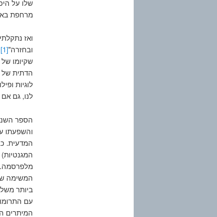
שלו על היכ
מרחפת באוו
ואז נתקלתי 
ובחזרה"
[1]
.
שקיומו של 
הדתית של מ
לוגיות ופי
לנו, גם אם 
הספר השני 
והשפעתו על
המגנטיות) 
מלפרסמה. ב
המשימה של 
ביותר משלו
המיתרים הנסמכת על 10 מימדים והמחליפה ש