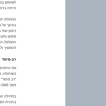
לשימוש בָּ
הייתה ברור
התחלתי לחפ
בעיקר על מ
ניוטון ועו
סיפקו נתונ
התגלגלו הנ
להמשיך ול
רב-מימד
את הרמזים 
בשיחותיו, מ
"רב מימד" 
מסך (Veil) הנובע מעובדת היותנו תלת מימד לעומתם, שהם רב מימד.
בתחילה התי
בהכרח הסבר