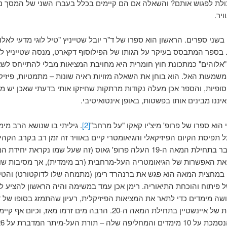
ולת לפגוש אותם? והשאלה אם הם קיימים בכלל בעברו השני של המסך 
יר.
בשני ספרים. הראשון הוא ספרו של ד"ר יובל שטייניץ "טיל לוגי מדעי לאלו
 בספר המתבסס בעיקר על הגותו של הפילוסוף דקארט, מנסה שטייניץ לה
"אלוהים" כמתכונת חוץ חומרית היא מחויבת המציאות מבלי להתייחס לש
שמעות האל. הוא בוחן את השאלה מזויות ראיה שונות – מתמטיות, פיזיקל
לוסופיות, והספר אכן מעלה נקודות מרתקות שחיזקו אותי בדעתי שאכן יש מ
איננו מבינים אותו בפשטות, באופן אינטואיטיבי.
הוא ספרו של פרופ' מיצ'יו קאקו "על מרחב"
[2]
. גיליתי בו שנושא הרב מימ
 תפיסת הקיום הפיזיקאלי והגיאומטרי קיים באוויר זה זמן רב בקרב הקהי
המדעית. כבר בתחילת המאה ה-19 העלה פרופ' גאוס (זה שעל שמו נקראת יחי
את האפשרות של הגיאומטריה העל-מרחבית (רב מימדית), אך מסיבות שו
מחצית המאה הוא פגש את ברנהרד רימן (מתמחה שלו לדוקטורט) והטיל
פיתוח והוכחת התיאוריה. רימן אכן עמד במשימה והיה הראשון להציע
שה מימדים כדי לתאר את המציאות הפיזיקלית, רעיון שהתמזג בסופו של 
עם התרומות של איינשטיין בתחילת המאה ה-20. הרבה מים זרמו מאז, וכיום
לה – תורת העל-מיתר המדברת על 26 מימדים.