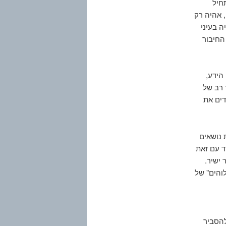
חיל
 אהיה רק
 בעיני
החיבור
הידע,
 רב של
דים את
 נושאים
ד עם זאת
 ישיר.
והים" של
להסביר