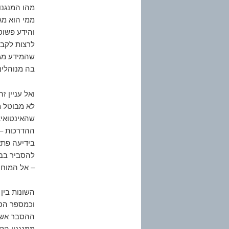
מהו המנגנו
ממי הוא מג
והידע פשוט 
לרצות לקבל
שהמידע מגי
בה מנוהלים
ואל עניין 
לא מבוטל מ
שהאינטואיצ
ההדרכות – 
בידיעה פתא
להסביר בבי
– אל המוח ה
השונות בין
וכמספר הספ
ההסבר אשר 
ממנגנון הק